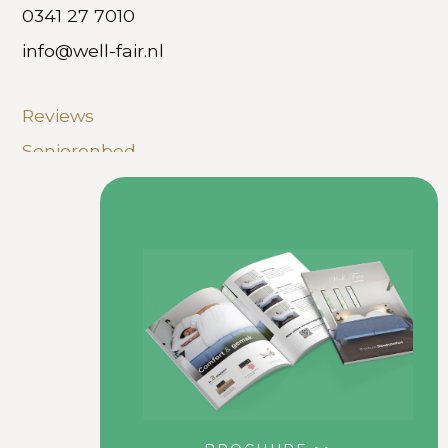
0341 27 7010
info@well-fair.nl
Reviews
Seniorenbed
Hoog laag boxspring
Veelgestelde vragen
Privacy Policy
Disclaimer
Copyright
Sitemap