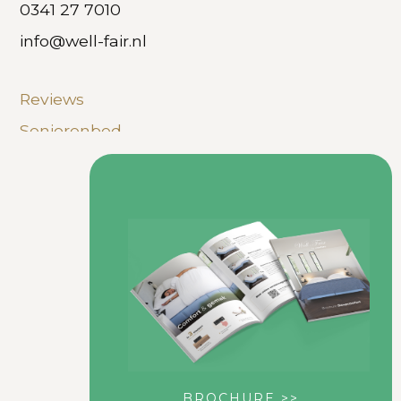
0341 27 7010
info@well-fair.nl
Reviews
Seniorenbed
Hoog laag boxspring
Veelgestelde vragen
Privacy Policy
Disclaimer
Copyright
Sitemap
BROCHURE
>>