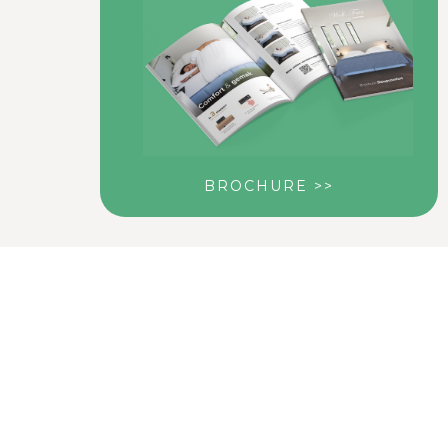
info@well-fair.nl
Reviews
Seniorenbed
Hoog laag boxspring
Veelgestelde vragen
BROCHURE
>>
Privacy Policy
Disclaimer
Copyright
Sitemap