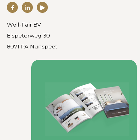
Well-Fair BV
Elspeterweg 30
8071 PA Nunspeet
0341 27 7010
info@well-fair.nl
Reviews
Seniorenbed
Hoog laag boxspring